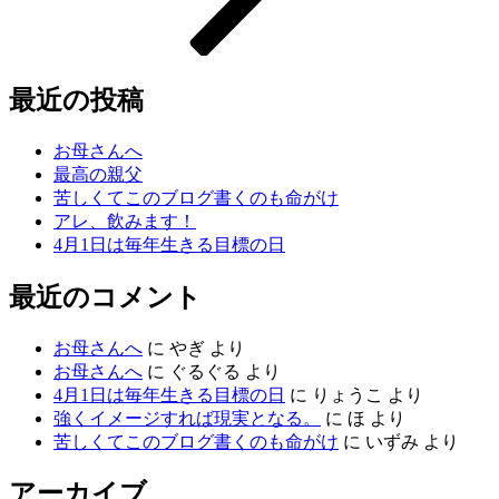
最近の投稿
お母さんへ
最高の親父
苦しくてこのブログ書くのも命がけ
アレ、飲みます！
4月1日は毎年生きる目標の日
最近のコメント
お母さんへ
に
やぎ
より
お母さんへ
に
ぐるぐる
より
4月1日は毎年生きる目標の日
に
りょうこ
より
強くイメージすれば現実となる。
に
ほ
より
苦しくてこのブログ書くのも命がけ
に
いずみ
より
アーカイブ