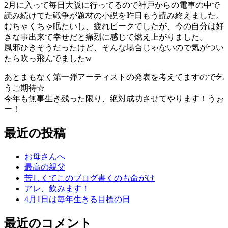
2月に入って毎日大阪に行ってるので神戸からの電車の中で
読み続けてた戦争が題材の小説を昨日もう読み終えました。
むちゃくちゃ眠たいし、疲れピークでしたが、今の自分は好
きな事出来て幸せだと痛烈に感じて燃え上がりました。
風邪ひきそうだったけど、そんな場合じゃないので気がつい
たら吹っ飛んでましたw
あとまもなく第一弾アーティストの発表を考えてますので乞
うご期待☆
今年も無事生き残った限り、絶対成功させてやります！うぉ
ー！
最近の投稿
お母さんへ
最高の親父
苦しくてこのブログ書くのも命がけ
アレ、飲みます！
4月1日は毎年生きる目標の日
最近のコメント