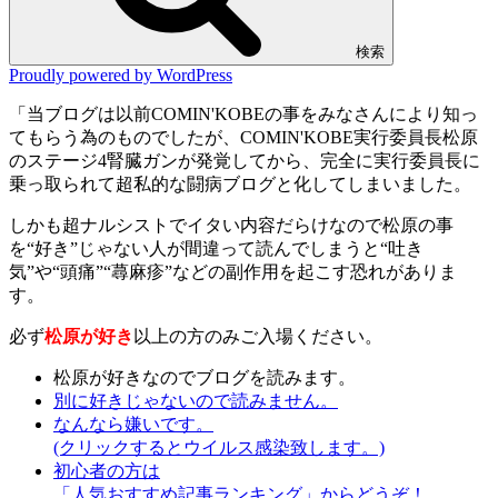
検索
Proudly powered by WordPress
「当ブログは以前COMIN'KOBEの事をみなさんにより知っ
てもらう為のものでしたが、COMIN'KOBE実行委員長松原
のステージ4腎臓ガンが発覚してから、完全に実行委員長に
乗っ取られて超私的な闘病ブログと化してしまいました。
しかも超ナルシストでイタい内容だらけなので松原の事
を“好き”じゃない人が間違って読んでしまうと“吐き
気”や“頭痛”“蕁麻疹”などの副作用を起こす恐れがありま
す。
必ず
松原が好き
以上の方のみご入場ください。
松原が好きなのでブログを読みます。
別に好きじゃないので読みません。
なんなら嫌いです。
(クリックするとウイルス感染致します。)
初心者の方は
「人気おすすめ記事ランキング」からどうぞ！