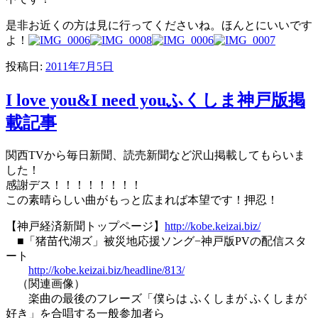
是非お近くの方は見に行ってくださいね。ほんとにいいです
よ！
投稿日:
2011年7月5日
I love you&I need youふくしま神戸版掲
載記事
関西TVから毎日新聞、読売新聞など沢山掲載してもらいま
した！
感謝デス！！！！！！！！
この素晴らしい曲がもっと広まれば本望です！押忍！
【神戸経済新聞トップページ】
http://kobe.keizai.biz/
■「猪苗代湖ズ」被災地応援ソング−神戸版PVの配信スタ
ート
http://kobe.keizai.biz/headline/813/
（関連画像）
楽曲の最後のフレーズ「僕らは ふくしまが ふくしまが
好き」を合唱する一般参加者ら