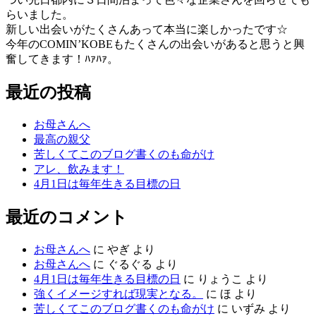
らいました。
新しい出会いがたくさんあって本当に楽しかったです☆
今年のCOMIN’KOBEもたくさんの出会いがあると思うと興
奮してきます！ﾊｧﾊｧ。
最近の投稿
お母さんへ
最高の親父
苦しくてこのブログ書くのも命がけ
アレ、飲みます！
4月1日は毎年生きる目標の日
最近のコメント
お母さんへ
に
やぎ
より
お母さんへ
に
ぐるぐる
より
4月1日は毎年生きる目標の日
に
りょうこ
より
強くイメージすれば現実となる。
に
ほ
より
苦しくてこのブログ書くのも命がけ
に
いずみ
より