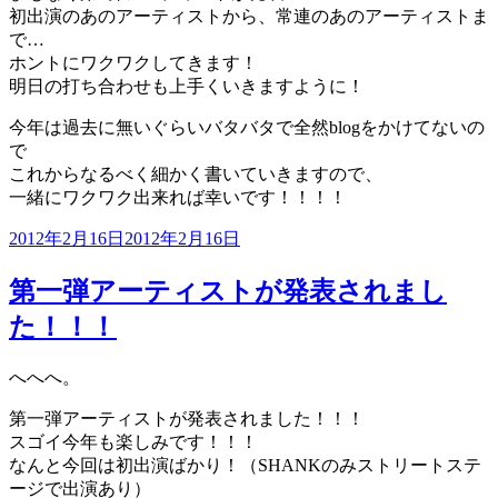
初出演のあのアーティストから、常連のあのアーティストま
で…
ホントにワクワクしてきます！
明日の打ち合わせも上手くいきますように！
今年は過去に無いぐらいバタバタで全然blogをかけてないの
で
これからなるべく細かく書いていきますので、
一緒にワクワク出来れば幸いです！！！！
投
2012年2月16日
2012年2月16日
稿
日:
第一弾アーティストが発表されまし
た！！！
へへへ。
第一弾アーティストが発表されました！！！
スゴイ今年も楽しみです！！！
なんと今回は初出演ばかり！（SHANKのみストリートステ
ージで出演あり）