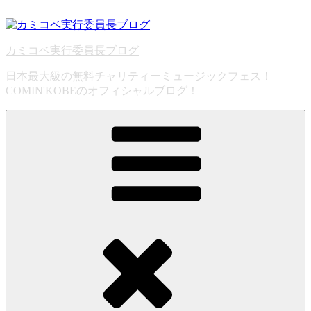
コ
ン
テ
カミコベ実行委員長ブログ
ン
ツ
日本最大級の無料チャリティーミュージックフェス！
へ
COMIN'KOBEのオフィシャルブログ！
ス
キ
ッ
プ