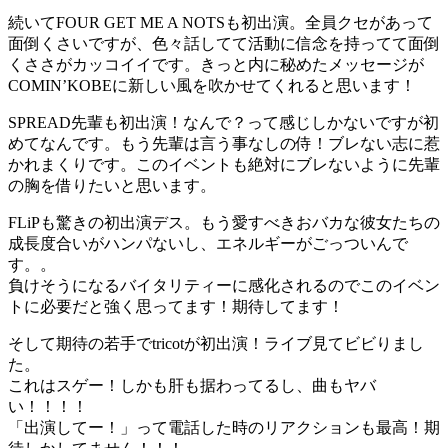
続いてFOUR GET ME A NOTSも初出演。全員クセがあって
面倒くさいですが、色々話してて活動に信念を持ってて面倒
くささがカッコイイです。きっと内に秘めたメッセージが
COMIN’KOBEに新しい風を吹かせてくれると思います！
SPREAD先輩も初出演！なんで？って感じしかないですが初
めてなんです。もう先輩は言う事なしの侍！ブレない志に惹
かれまくりです。このイベントも絶対にブレないように先輩
の胸を借りたいと思います。
FLiPも驚きの初出演デス。もう愛すべきおバカな彼女たちの
成長度合いがハンパないし、エネルギーがごっついんで
す。。
負けそうになるバイタリティーに感化されるのでこのイベン
トに必要だと強く思ってます！期待してます！
そして期待の若手でtricotが初出演！ライブ見てビビりまし
た。
これはスゲー！しかも肝も据わってるし、曲もヤバ
い！！！！
「出演してー！」って電話した時のリアクションも最高！期