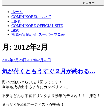
メニュー
ホーム
COMIN’KOBEについて
LINK
COMIN’KOBE OFFICIAL SITE
Blog
松原vs腎臓がん スーパー早見表
月:
2012年2月
投
2012年2月28日
2012年2月28日
稿
日:
気が付くともうすぐ２月が終わる…
悔いの無いぐらい走り回ってます！
今年も成功出来るようにガンバリマス。
不安はどんな栄養ドリンクより効果的デスね！！！押忍！
まもなく第3弾アーティストが発表！