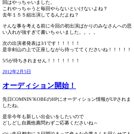
回はやっちゃいました。
これやっちゃうと毎回やらないといけないよね？
去年１５５組出演してるんだよね？
そんな事を考える前に今回の初出演ばかりのみなさんへの思
い入れが強すぎて書いちゃいました。。。。
次の出演者発表は3/1です！！！！！
是非剣山の上で正座しながら待っててくださいね！！！！！
5/5が待ちきれません！！！！！！！
投
2012年2月5日
稿
日:
オーディション開始！
先日COMNIN’KOBEのHPにオーディション情報がUPされま
したね。
是非今年も新しい出会いをしたいので
どしどし自薦他薦問わずご応募くださいね～
つい先日都内に３日間泊まって色々な企業さんを回らせても