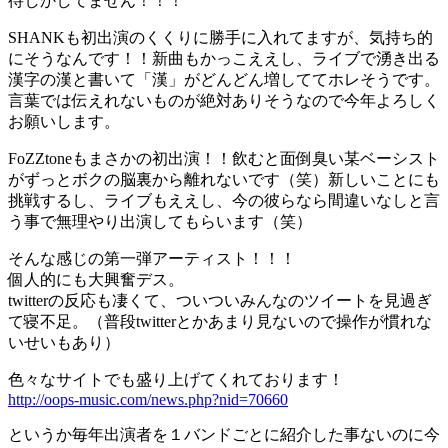
待しかしてません！！！
SHANKも初出演のくくりに勝手に入れてますが、気持ち的
にそうなんです！！新曲もかっこええし、ライブで湧き出る
漢字の漢と書いて「漢」がどんどん増しててホレそうです。
言葉では伝えれないものが絶対ありそうなので今年よろしく
お願いします。
FoZZtoneもまさかの初出演！！飲むと面倒臭い某ベーシスト
がずっとボクの脳裏から離れないです（笑）新しいことにも
挑戦するし、ライブもええし、今の彼らなら間違いなしと言
う事で無理やり出演してもらいます（笑）
そんな感じの第一弾アーティスト！！！
個人的にも大興奮デス。
twitterの反応も凄くて、ついついみんなのツイートを見過ぎ
て寝不足。（普段twitterとかあまり見ないので操作が慣れな
いせいもあり）
色々なサイトでも盛り上げてくれております！
http://oops-music.com/news.php?nid=70660
というか毎年出演者を１バンドごとに紹介した事ないのに今