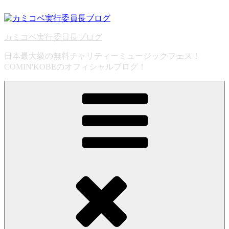
コ
ン
テ
カミコベ実行委員長ブログ
ン
ツ
日本最大級の無料チャリティーミュージックフェス！
へ
COMIN'KOBEのオフィシャルブログ！
ス
キ
ッ
プ