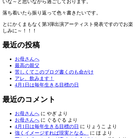
いな～と思いながら過ごしております。
落ち着いたら振り返って色々書きたいです。
とにかくまもなく第3弾出演アーティスト発表ですのでお楽
しみに～！！！
最近の投稿
お母さんへ
最高の親父
苦しくてこのブログ書くのも命がけ
アレ、飲みます！
4月1日は毎年生きる目標の日
最近のコメント
お母さんへ
に
やぎ
より
お母さんへ
に
ぐるぐる
より
4月1日は毎年生きる目標の日
に
りょうこ
より
強くイメージすれば現実となる。
に
ほ
より