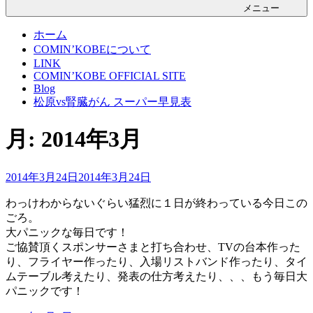
メニュー
ホーム
COMIN’KOBEについて
LINK
COMIN’KOBE OFFICIAL SITE
Blog
松原vs腎臓がん スーパー早見表
月:
2014年3月
投
2014年3月24日
2014年3月24日
稿
わっけわからないぐらい猛烈に１日が終わっている今日この
日:
ごろ。
大パニックな毎日です！
ご協賛頂くスポンサーさまと打ち合わせ、TVの台本作った
り、フライヤー作ったり、入場リストバンド作ったり、タイ
ムテーブル考えたり、発表の仕方考えたり、、、もう毎日大
パニックです！