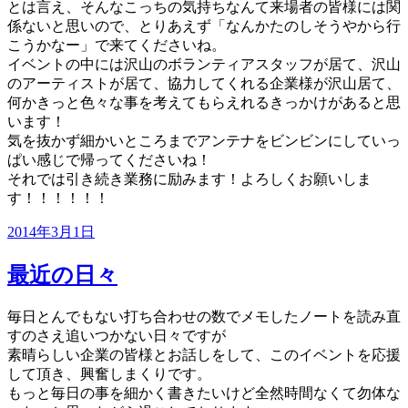
とは言え、そんなこっちの気持ちなんて来場者の皆様には関
係ないと思いので、とりあえず「なんかたのしそうやから行
こうかなー」で来てくださいね。
イベントの中には沢山のボランティアスタッフが居て、沢山
のアーティストが居て、協力してくれる企業様が沢山居て、
何かきっと色々な事を考えてもらえれるきっかけがあると思
います！
気を抜かず細かいところまでアンテナをビンビンにしていっ
ぱい感じで帰ってくださいね！
それでは引き続き業務に励みます！よろしくお願いしま
す！！！！！！
投
2014年3月1日
稿
日:
最近の日々
毎日とんでもない打ち合わせの数でメモしたノートを読み直
すのさえ追いつかない日々ですが
素晴らしい企業の皆様とお話しをして、このイベントを応援
して頂き、興奮しまくりです。
もっと毎日の事を細かく書きたいけど全然時間なくて勿体な