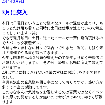
投
2014年3月9日
稿
日:
3月に突入
本日は日曜日ということで様々なメールの返信が止まり、ち
ょっとだけ落ち着くと同時に土日は仕事が進まないので苛立
ってしまいます（笑）
でも毎週月曜日に土日に送ったメールが一斉に返信頂けるの
で大パニック状態デス。
今週は全く寝れない日々で気合いで生きた１週間。もはや来
月の開催でやる事が襲ってきます。。
今年は国際展示場２号館が増えたので例年より多く来場者に
お越しいただけますが、その分、経費がお幅に増えて震えて
おりますｗ
2月は本当に数えきれない企業の皆様にお話しをさせて頂き
ました。
今月も沢山の企業様を回る事になっておりますが、熱い方が
多くて本当に感動してます。
このみなさんの気持ちをお返しするのは言葉ではなくイベン
トの形でお見せするしか無いので命がけで4/29に向けて頑張
ります！