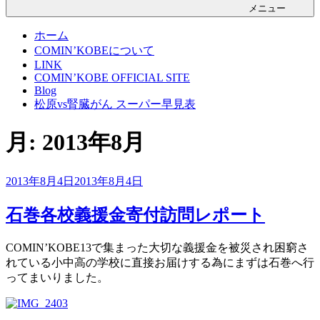
メニュー
ホーム
COMIN’KOBEについて
LINK
COMIN’KOBE OFFICIAL SITE
Blog
松原vs腎臓がん スーパー早見表
月:
2013年8月
投
2013年8月4日
2013年8月4日
稿
日:
石巻各校義援金寄付訪問レポート
COMIN’KOBE13で集まった大切な義援金を被災され困窮さ
れている小中高の学校に直接お届けする為にまずは石巻へ行
ってまいりました。