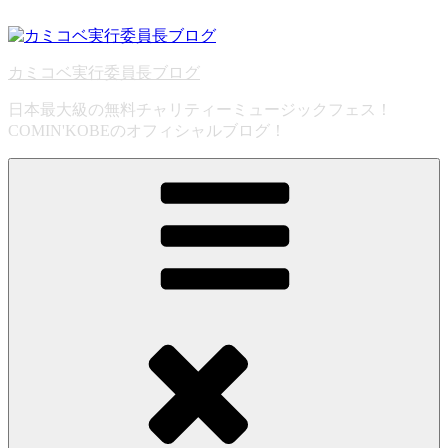
コ
ン
テ
カミコベ実行委員長ブログ
ン
ツ
日本最大級の無料チャリティーミュージックフェス！
へ
COMIN'KOBEのオフィシャルブログ！
ス
キ
ッ
プ