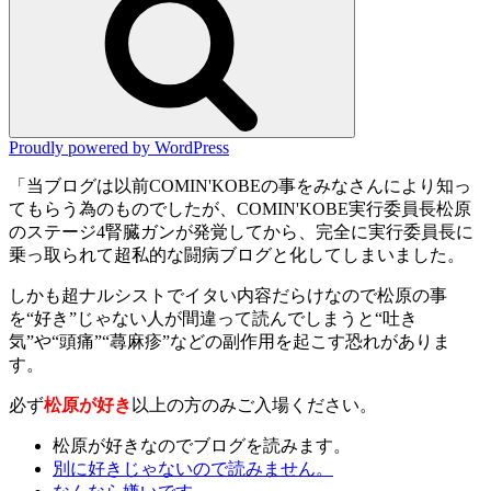
Proudly powered by WordPress
「当ブログは以前COMIN'KOBEの事をみなさんにより知っ
てもらう為のものでしたが、COMIN'KOBE実行委員長松原
のステージ4腎臓ガンが発覚してから、完全に実行委員長に
乗っ取られて超私的な闘病ブログと化してしまいました。
しかも超ナルシストでイタい内容だらけなので松原の事
を“好き”じゃない人が間違って読んでしまうと“吐き
気”や“頭痛”“蕁麻疹”などの副作用を起こす恐れがありま
す。
必ず
松原が好き
以上の方のみご入場ください。
松原が好きなのでブログを読みます。
別に好きじゃないので読みません。