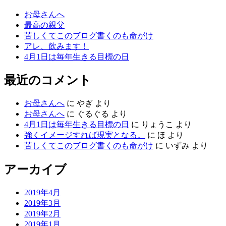
お母さんへ
最高の親父
苦しくてこのブログ書くのも命がけ
アレ、飲みます！
4月1日は毎年生きる目標の日
最近のコメント
お母さんへ
に
やぎ
より
お母さんへ
に
ぐるぐる
より
4月1日は毎年生きる目標の日
に
りょうこ
より
強くイメージすれば現実となる。
に
ほ
より
苦しくてこのブログ書くのも命がけ
に
いずみ
より
アーカイブ
2019年4月
2019年3月
2019年2月
2019年1月