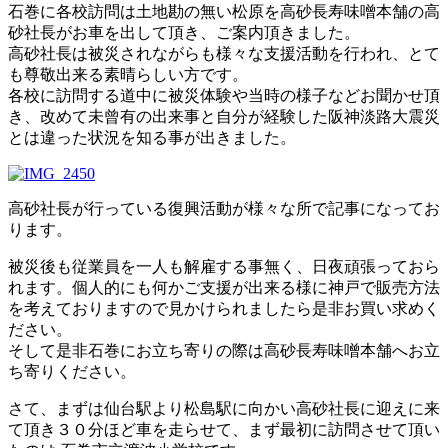
石巻に各校訪問は土地勘の無い松原を高砂長寿味噌本舗の高
砂社長がお車を出して頂き、ご案内頂きました。
高砂社長は被災されながらも様々な支援活動を行われ、とて
も尊敬出来る素晴らしい方です。
各校に訪問する道中に被災体験や当時の様子などお聞かせ頂
き、改めて未曾有の出来事と自分が経験した阪神淡路大震災
とは違った状況を知る事が出きました。
高砂社長が行っている復興活動が様々な所で記事になってお
ります。
被災後も従業員を一人も解雇する事無く、日夜頑張っておら
れます。個人的にも何かご支援が出来る様に神戸で販売方法
を考えておりますので見かけられましたら是非お買い求めく
ださい。
そして是非石巻にお立ち寄りの際は高砂長寿味噌本舗へお立
ち寄りください。
さて、まずは仙台駅より松島駅に向かい高砂社長に迎えに来
て頂き３０分ほど車を走らせて、まず最初に訪問させて頂い