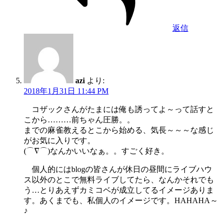
返信
azi
より:
2018年1月31日 11:44 PM
コザックさんがたまには俺も誘ってよ～って話すと
こから………前ちゃん圧勝。。
までの麻雀教えるとこから始める、気長～～～な感じ
がお気に入りです。
(⌒∇⌒)なんかいいなぁ。。すごく好き。
個人的にはblogの皆さんが休日の昼間にライブハウ
ス以外のとこで無料ライブしてたら、なんかそれでも
う…とりあえずカミコベが成立してるイメージありま
す。あくまでも、私個人のイメージです。HAHAHA～
♪