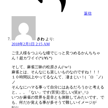
返信
さわ
より:
2018年2月1日 2:15 AM
ご主人様をつぶらな瞳でじっと見つめるかんちちゃ
ん！超カワイイ(*≧∀≦*)
そして、麻雀三昧の松原さん(^w^)
麻雀とは、そんなにも楽しいものなのですね！！！
１０時間以上やってるなんて、凄まじい！(゜ロ゜ノ)
ノ
そんなにハマる事って自分にはあるだろうかと考える
と。。。「ない」です(苦笑) 悲しい(笑)(^_^;)
いつか麻雀の世界を是非とも体験してみたいです。で
も、何だか覚える事が多そうで難しいイメージが
f(^^;。。。