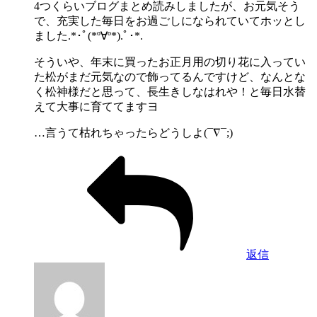
4つくらいブログまとめ読みしましたが、お元気そう
で、充実した毎日をお過ごしになられていてホッとし
ました.*･ﾟ(*º∀º*).ﾟ･*.
そういや、年末に買ったお正月用の切り花に入ってい
た松がまだ元気なので飾ってるんですけど、なんとな
く松神様だと思って、長生きしなはれや！と毎日水替
えて大事に育ててますヨ
…言うて枯れちゃったらどうしよ(¯∇¯;)
返信