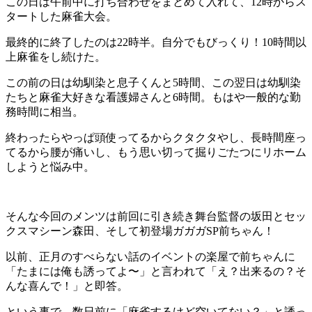
この日は午前中に打ち合わせをまとめて入れて、12時からス
タートした麻雀大会。
最終的に終了したのは22時半。自分でもびっくり！10時間以
上麻雀をし続けた。
この前の日は幼馴染と息子くんと5時間、この翌日は幼馴染
たちと麻雀大好きな看護婦さんと6時間。もはや一般的な勤
務時間に相当。
終わったらやっぱ頭使ってるからクタクタやし、長時間座っ
てるから腰が痛いし、もう思い切って掘りごたつにリホーム
しようと悩み中。
そんな今回のメンツは前回に引き続き舞台監督の坂田とセッ
クスマシーン森田、そして初登場ガガガSP前ちゃん！
以前、正月のすべらない話のイベントの楽屋で前ちゃんに
「たまには俺も誘ってよ〜」と言われて「え？出来るの？そ
んな喜んで！」と即答。
という事で、数日前に「麻雀するけど空いてない？」と誘っ