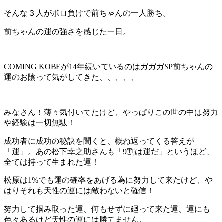
そんな３人がボロ負けで前ちゃんの一人勝ち。
前ちゃんの運の強さを感じた一日。
COMING KOBEが14年続いているのはガガガSP前ちゃんの
運のお陰って気がしてきた、、、、、
みなさん！薄々気付いてたけど、やっぱりこの世の中は努力
や経験は一切無駄！
成功者に成功の秘訣を聞くと、概ね返ってくる答えが
「運」。あの松下幸之助さんも「9割は運だ」というほど、
全ては持って生まれた運！
松原は1%でも運の確率をあげる為に努力して来たけど、や
はりそれも天性の運には敵わないと確信！
努力して掴み取った運、何もせずに廻って来た運、運にも
色々あるけど天性の運には勝てません。