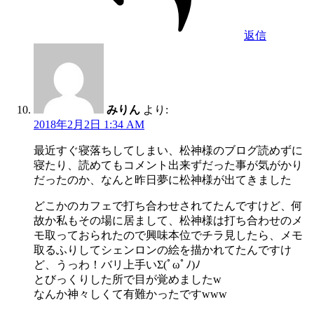
返信
みりん
より:
2018年2月2日 1:34 AM
最近すぐ寝落ちしてしまい、松神様のブログ読めずに
寝たり、読めてもコメント出来ずだった事が気がかり
だったのか、なんと昨日夢に松神様が出てきました
どこかのカフェで打ち合わせされてたんですけど、何
故か私もその場に居まして、松神様は打ち合わせのメ
モ取っておられたので興味本位でチラ見したら、メモ
取るふりしてシェンロンの絵を描かれてたんですけ
ど、うっわ！バリ上手いΣ(ﾟωﾟﾉ)ﾉ
とびっくりした所で目が覚めましたw
なんか神々しくて有難かったですwww