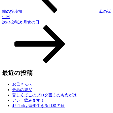
前の投稿
前
母の誕
生日
次の投稿
次
月食の日
最近の投稿
お母さんへ
最高の親父
苦しくてこのブログ書くのも命がけ
アレ、飲みます！
4月1日は毎年生きる目標の日