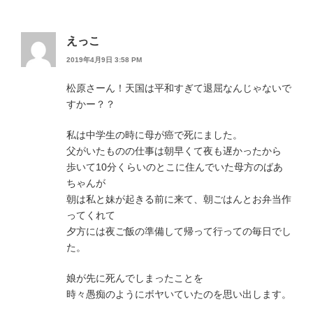
えっこ
2019年4月9日 3:58 PM
松原さーん！天国は平和すぎて退屈なんじゃないで
すかー？？
私は中学生の時に母が癌で死にました。
父がいたものの仕事は朝早くて夜も遅かったから
歩いて10分くらいのとこに住んでいた母方のばあ
ちゃんが
朝は私と妹が起きる前に来て、朝ごはんとお弁当作
ってくれて
夕方には夜ご飯の準備して帰って行っての毎日でし
た。
娘が先に死んでしまったことを
時々愚痴のようにボヤいていたのを思い出します。