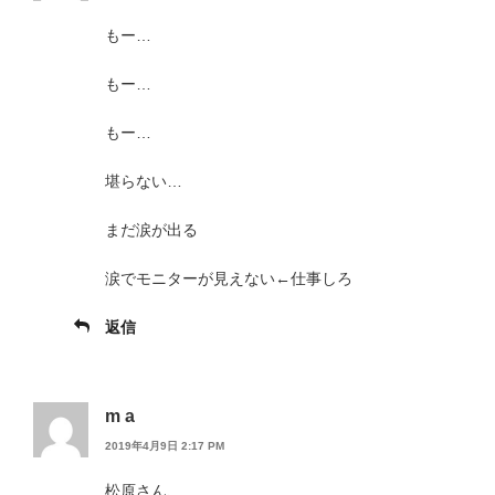
もー…
もー…
もー…
堪らない…
まだ涙が出る
涙でモニターが見えない←仕事しろ
返信
m a
2019年4月9日 2:17 PM
松原さん、