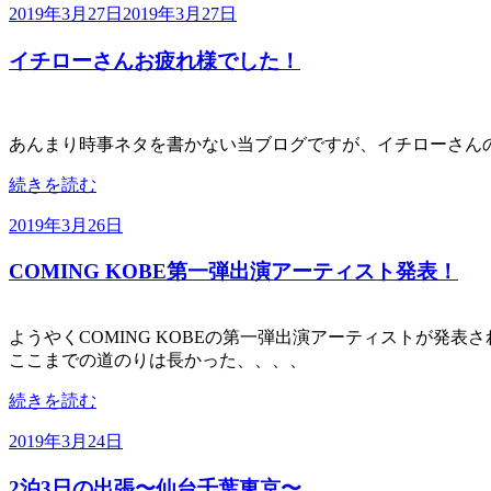
投
2019年3月27日
2019年3月27日
い
稿
日
イチローさんお疲れ様でした！
日:
本
語”
の
あんまり時事ネタを書かない当ブログですが、イチローさん
“イ
続きを読む
チ
投
2019年3月26日
ロ
稿
ー
COMING KOBE第一弾出演アーティスト発表！
日:
さ
ん
お
ようやくCOMING KOBEの第一弾出演アーティストが発表
疲
ここまでの道のりは長かった、、、、
れ
様
“COMING
続きを読む
で
KOBE
し
第
投
2019年3月24日
た！”
一
稿
の
弾
2泊3日の出張〜仙台千葉東京〜
日: