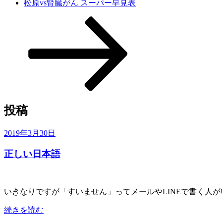
松原vs腎臓がん スーパー早見表
本
文
ま
で
ス
ク
ロ
ー
ル
投稿
投
2019年3月30日
稿
正しい日本語
日:
いきなりですが「すいません」ってメールやLINEで書く人
“正
続きを読む
し