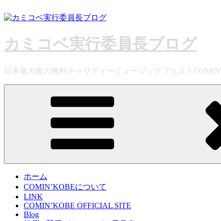
コ
ン
テ
ン
カミコベ実行委員長ブログ
ツ
へ
ス
日本最大級の無料チャリティーミュージックフェス！COMIN
キ
ッ
プ
ホーム
COMIN’KOBEについて
LINK
COMIN’KOBE OFFICIAL SITE
Blog