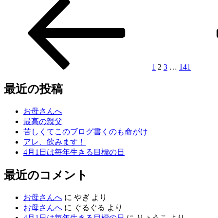
前
固
固
固
固
次
投
御
の
定
定
定
定
の
守
稿
ペ
ペ
ペ
ペ
ペ
ペ
り
ー
ー
ー
ー
ー
ー
ナ
貰
ジ
ジ
ジ
ジ
ジ
ジ
い
ビ
ま
ゲ
し
1
2
3
…
141
た。”
ー
の
最近の投稿
シ
ョ
お母さんへ
最高の親父
ン
苦しくてこのブログ書くのも命がけ
アレ、飲みます！
4月1日は毎年生きる目標の日
最近のコメント
お母さんへ
に
やぎ
より
お母さんへ
に
ぐるぐる
より
4月1日は毎年生きる目標の日
に
りょうこ
より