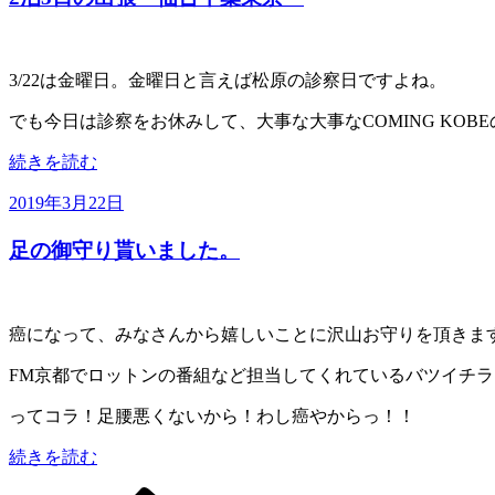
出
演
ア
3/22は金曜日。金曜日と言えば松原の診察日ですよね。
ー
テ
でも今日は診察をお休みして、大事な大事なCOMING KO
ィ
ス
“2
続きを読む
ト
泊
投
発
3
2019年3月22日
日
稿
表！”
の
足の御守り貰いました。
日:
の
出
張〜
仙
癌になって、みなさんから嬉しいことに沢山お守りを頂きま
台
千
FM京都でロットンの番組など担当してくれているバツイチ
葉
東
ってコラ！足腰悪くないから！わし癌やからっ！！
京〜”
“足
の
続きを読む
の