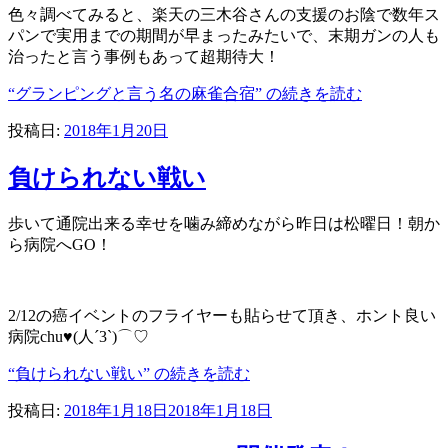
色々調べてみると、楽天の三木谷さんの支援のお陰で数年ス
パンで実用までの期間が早まったみたいで、末期ガンの人も
治ったと言う事例もあって超期待大！
“グランピングと言う名の麻雀合宿” の
続きを読む
投稿日:
2018年1月20日
負けられない戦い
歩いて通院出来る幸せを噛み締めながら昨日は松曜日！朝か
ら病院へGO！
2/12の癌イベントのフライヤーも貼らせて頂き、ホント良い
病院chu♥(人´3`)⌒♡
“負けられない戦い” の
続きを読む
投稿日:
2018年1月18日
2018年1月18日